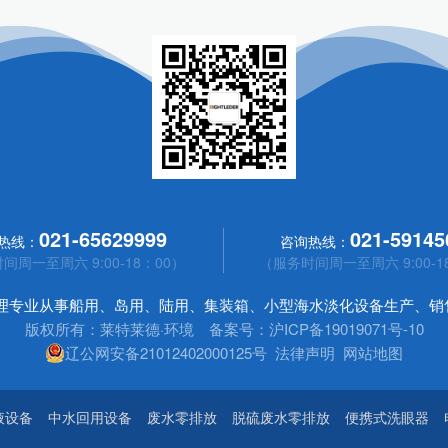
021-65629999
021-59145
热线：
咨询热线：
间周一至周六 9:00-18：00）
（服务时间周一至周六 9:00-1
处理专业从事船用、岛用、陆用、集装箱、小型海水淡化设备生产、销
版权所有：莱特莱德·环境 备案号：
沪ICP备19019071号-10
辽公网安备21012402000125号
法律声明
网站地图
液设备
中水回用设备
废水零排放
脱硫废水零排放
便携式洗眼器