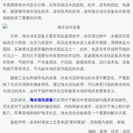
半透膜将海水与盐分分离，从而实现淡水的提取。此外，还有热脱盐、电渗
析、膜蒸馏等海水淡化技术。这些技术的应用，使得海水淡化设备在许多领
域都发挥了重要的作用。
目前，海水淡化设备主要应用反渗透技术，在应用过程中，水被高压泵
抽进压力容器，在压力容器中，高压迫使海水进入多层半透膜，薄膜将盐分
脱除。反渗透法是很普遍的海水脱盐法之一，此外，也是非常环保和节能的
方法之一，因为它不需要任何有害的化学试剂。反渗透海水淡化设备具有操
作简单、节能环保、产水速度快、不结垢、耐腐蚀管道、运行成本低、设备
性能可靠等优点，可为缺水地区提供稳定的水源。
随着工业化和城市化的发展，许多河流和湖泊的水质不断恶化，严重影
响了生态环境和生物多样性。通过海水淡化处理，可以将受污染的海水转化
为清洁的淡水，这对于保护海洋生态和修复水域环境具有重要意义。
总的来说，
海水淡化设备
的应用对于解决水资源短缺问题具有高效性。
无论是对于远离海岸线的偏远地区、内陆和缺水城市，还是对于海上航行的
船只、军事基地和保护海洋生态，海水淡化设备都是一个重要的解决方案。
版权声明：发布时请加上文章来源“莱特莱德”，否则视为侵权，谢谢。
编辑：新奇 技术：加菲