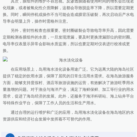
其次，膜组件的维护不容忽视。反渗透膜随着使用时间的增长会出现老
化现象，或者被氧化性介质降解，这都会导致脱盐率下降，所以需要定期更
换。同时，瞬间停机或操作不当可能会造成膜背压破裂，再次启动后产水电
导率会明显上升，操作时需格外注意。
另外，密封性检查也很重要。密封圈破裂会导致电导率升高，因此需要
定期检测各膜组件的水质，一旦发现泄漏，要及时更换泄漏部位的密封圈。
电导率仪表显示异常会影响水质监测，所以也要定期对仪表进行校准或更
换。
在应用场景上，岛用海水淡化设备用途广泛。它为远离大陆的海岛社区
提供了稳定的饮用水源，保障了居民的日常生活用水需求。在海岛旅游服务
方面，能够支持度假村、酒店等旅游设施的运营，有效解决了旅游旺季用水
量激增的问题。对于渔业与海洋产业，满足了海鲜保鲜、加工等行业的用水
需求，促进了海岛经济的发展。此外，还服务于海洋科研站、海上钻井平台
等特殊作业平台，保障了工作人员的生活和生产用水。
通过合理的运行维护和广泛的应用，岛用海水淡化设备在海岛地区的水
资源供应和经济社会发展中发挥着不可替代的作用。