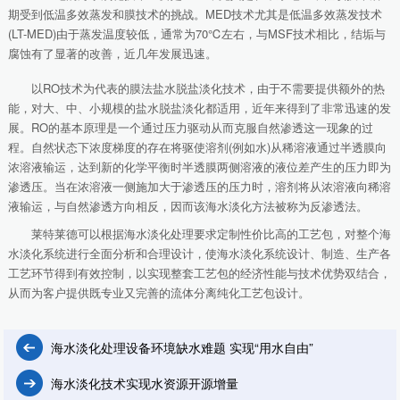
期受到低温多效蒸发和膜技术的挑战。MED技术尤其是低温多效蒸发技术
(LT-MED)由于蒸发温度较低，通常为70℃左右，与MSF技术相比，结垢与
腐蚀有了显著的改善，近几年发展迅速。
以RO技术为代表的膜法盐水脱盐淡化技术，由于不需要提供额外的热
能，对大、中、小规模的盐水脱盐淡化都适用，近年来得到了非常迅速的发
展。RO的基本原理是一个通过压力驱动从而克服自然渗透这一现象的过
程。自然状态下浓度梯度的存在将驱使溶剂(例如水)从稀溶液通过半透膜向
浓溶液输运，达到新的化学平衡时半透膜两侧溶液的液位差产生的压力即为
渗透压。当在浓溶液一侧施加大于渗透压的压力时，溶剂将从浓溶液向稀溶
液输运，与自然渗透方向相反，因而该海水淡化方法被称为反渗透法。
莱特莱德可以根据海水淡化处理要求定制性价比高的工艺包，对整个海
水淡化系统进行全面分析和合理设计，使海水淡化系统设计、制造、生产各
工艺环节得到有效控制，以实现整套工艺包的经济性能与技术优势双结合，
从而为客户提供既专业又完善的流体分离纯化工艺包设计。
海水淡化处理设备环境缺水难题 实现“用水自由”
海水淡化技术实现水资源开源增量