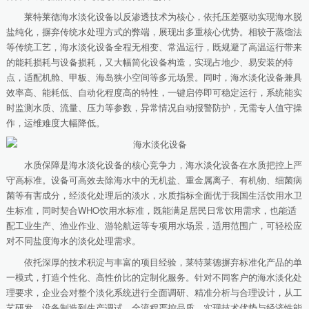
莱特莱德海水淡化设备以反渗透技术为核心，依托压差驱动实现海水脱
盐纯化，摒弃传统水处理方式的弊端，展现出多重核心优势。相较于蒸馏法
等传统工艺，海水淡化设备全程无相变、常温运行，既规避了高温运行带来
的能耗损耗与设备损耗，又大幅简化设备构造，实现占地少、易安装的特
点，适配机舱、甲板、海岛狭小空间等多元场景。同时，海水淡化设备兼具
效率高、能耗低、自动化程度高的特性，一键启停即可稳定运行，系统能实
时监测水质、流量、压力等参数，异常情况自动报警防护，无需专人值守操
作，运维难度大幅降低。
水质保障是海水淡化设备的核心竞争力，海水淡化设备在水质把控上严
守高标准。设备可高效去除海水中的无机盐、重金属离子、有机物、细菌病
菌等有害成分，经淡化处理后的淡水，水质指标全面优于我国生活饮用水卫
生标准，同时契合WHO饮用水标准，既能满足居民日常饮用需求，也能适
配工业生产、渔业作业、游轮航运等专项用水场景，适用范围广，可轻松应
对不同盐度海水的淡化处理需求。
依托深厚的技术积淀与丰富的项目经验，莱特莱德摒弃标准化产品的单
一模式，打造个性化、高性价比的定制化服务。针对不同客户的海水淡化处
理要求，企业会对整个淡化系统进行全面调研、精准分析与合理设计，从工
艺研发、设备制造到生产调试，全流程严控品质，实现技术优势与经济性能