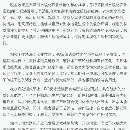
脱盐效果是衡量海水淡化设备性能的核心标准，莱特莱德海水淡化设备
搭载的RO反渗透膜，是适配海水复杂水质的优质核心组件。针对海水高盐
度、易污染、高压运行的工况特点，这款反渗透膜材料具备出众的耐腐蚀、
抗污染、耐高压特性，能够从容应对海水淡化过程中的复杂环境。稳定的材
质属性大幅提升了膜元件的耐用性，有效延长设备核心部件的使用寿命，减
少设备部件更换频次，降低工程运维成本，保障海水淡化工程长期稳定运
行。
相较于传统海水淡化技术，RO反渗透膜技术的综合优势十分突出，也
是其成为行业主流技术的关键原因。该技术工艺经过长期迭代优化，工艺体
系成熟完善，整套设备运行稳定可靠，适配各类大型海水淡化工程项目。在
运行过程中，设备无需复杂的加工流程，常温即可完成海水脱盐处理，规避
了传统工艺的诸多弊端，运行能耗大幅降低，具备很强的经济实用性。
在水质处理效果上，RO反渗透膜拥有精密的过滤孔径，具备强大的杂
质分离能力。可全面拦截海水中的溶解盐分、胶体颗粒物、微生物及各类有
机杂质，深度净化海水水质，最终产出符合使用标准的优质淡水，出水水质
稳定且品质优异。同时，整套设备工艺简洁、操作便捷，自动化运行模式降
低了人工操作门槛，全程无污染排放，兼顾生产效率与生态环保需求。
如今，海水淡化产业化发展进程持续加快，开源增量、高效节水成为水
资源利用的重要方向。莱特莱德依托优质的RO反渗透膜核心技术，让海水