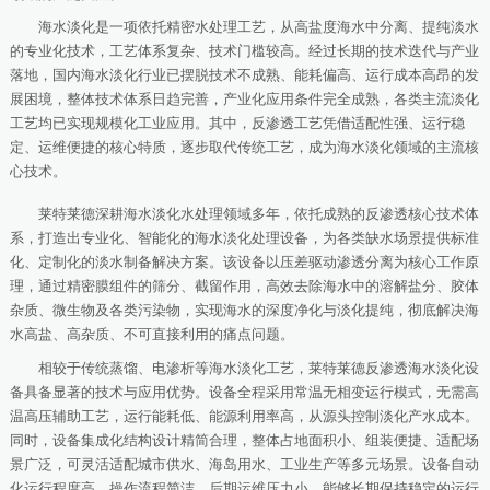
海水淡化是一项依托精密水处理工艺，从高盐度海水中分离、提纯淡水
的专业化技术，工艺体系复杂、技术门槛较高。经过长期的技术迭代与产业
落地，国内海水淡化行业已摆脱技术不成熟、能耗偏高、运行成本高昂的发
展困境，整体技术体系日趋完善，产业化应用条件完全成熟，各类主流淡化
工艺均已实现规模化工业应用。其中，反渗透工艺凭借适配性强、运行稳
定、运维便捷的核心特质，逐步取代传统工艺，成为海水淡化领域的主流核
心技术。
莱特莱德深耕海水淡化水处理领域多年，依托成熟的反渗透核心技术体
系，打造出专业化、智能化的海水淡化处理设备，为各类缺水场景提供标准
化、定制化的淡水制备解决方案。该设备以压差驱动渗透分离为核心工作原
理，通过精密膜组件的筛分、截留作用，高效去除海水中的溶解盐分、胶体
杂质、微生物及各类污染物，实现海水的深度净化与淡化提纯，彻底解决海
水高盐、高杂质、不可直接利用的痛点问题。
相较于传统蒸馏、电渗析等海水淡化工艺，莱特莱德反渗透海水淡化设
备具备显著的技术与应用优势。设备全程采用常温无相变运行模式，无需高
温高压辅助工艺，运行能耗低、能源利用率高，从源头控制淡化产水成本。
同时，设备集成化结构设计精简合理，整体占地面积小、组装便捷、适配场
景广泛，可灵活适配城市供水、海岛用水、工业生产等多元场景。设备自动
化运行程度高，操作流程简洁，后期运维压力小，能够长期保持稳定的运行