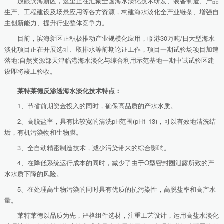
放眼滨海新区，这里正在汇聚全国海水淡化技术研发、装备制造、产品
生产、工程建设及场景应用等各方资源，构建海水淡化全产业链条、增强自
主创新能力、提升行业整体竞争力。
目前，滨海新区正积极推动产业规模化应用，临港30万吨/日大型海水
淡化项目正在开展选址、取排水等前期论证工作，项目一期试验场项目加速
落地;自然资源部天津临港海水淡化与综合利用示范基地一期中试试验区建
设即将竣工验收。
莱特莱德反渗透海水淡化技术特点：
1、节省前期资金投入的同时，确保高品质的产水水质。
2、高脱盐率，具有比较宽的清洗pH范围(pH1-13)，可以有效地清洗结
垢，有机污染物和生物膜。
3、全自动精密制造技术，减少污染带来的综合影响。
4、在降低系统运行成本的同时，减少了由于O型密封圈泄露所致的产
水水质下降的风险。
5、在处理高生物污染的同时具有优质的抗污染性，高脱盐率和高产水
量。
莱特莱德以品质为先，严格组件选材，注重工艺设计，运用高盐水淡化