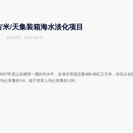
方米/天集装箱海水淡化项目
发布时间：2022-08-26
7年是山东难得一遇的丰水年，全省水资源总量489.69亿立方米，但仅占全
均占有量的1/6，低于世界人均占有量的1/20。