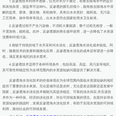
1.反渗透技术利用半透膜，仅允许水分子通过，有效去除海水中的盐分
和其他杂质，脱盐率可达99%。反渗透的膜孔径很小，能有效去除海水中溶
解的盐类、胶体、微生物、有机物等。具有出水水质好、能耗低、无污染、
工艺简单、操作简单等优点，出水水质符合国家饮用水卫生标准。
2.反渗透过程不产生污染物，不消耗大量能源，整个过程无相变，一般
不需加热，能耗低。此外，反渗透膜的再生循环使用，进一步降低了水资源
浪费和环境污染。
3.相较于传统的地下水开采和河水淡化，反渗透海水淡化成本较低。同
时，随着技术的发展和规模化应用，反渗透海水淡化的成本还有望进一步降
低，满足更多地区的淡水需求。
4.反渗透技术适用于各种环境条件，包括高温、高盐、高污染等地区。
其可靠性和稳定性为全球范围内的水资源短缺问题提供了解决方案。
反渗透海水淡化技术的价值体现在为全球范围内面临水资源短缺的地区
提供了重要的淡水来源。无论是城市还是农村，无论是发达国家还是发展中
国家，反渗透海水淡化技术都能为其提供稳定、可靠的淡水供应;并且该技
术作为一种环保、经济的淡化技术，符合可持续发展的理念。在面对全球水
资源短缺的挑战时，发展反渗透海水淡化技术，有助于实现水资源的可持续
利用，推动社会的可持续发展。