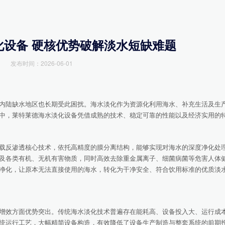
化设备 硬核优势破解淡水短缺难题
发布时间：2026-06-01
陆缺水地区也长期受此困扰。海水淡化作为资源化利用海水、补充生活及生
中，莱特莱德海水淡化设备凭借成熟的技术、稳定可靠的性能以及经济实用的
反渗透核心技术，依托高精度的膜分离结构，能够实现对海水的深度净化处
及各类有机、无机有害物质，同时高效去除重金属离子、细菌病菌等危害人体
净化，让原本无法直接使用的海水，转化为干净安全、符合饮用标准的优质淡
效方面优势突出。传统海水淡化技术普遍存在能耗高、设备投入大、运行成
统运行工艺，大幅精简设备构造，有效降低了设备生产制造与整套系统的前期