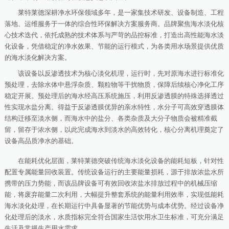
莱特莱德深耕净水环保领域多年，是一家集技术研发、设备制造、工程
落地、运维服务于一体的综合性环保解决方案服务商。品牌聚焦海水淡化核
心技术迭代，依托成熟的技术体系与严苛的品控标准，打造出高性能海水淡
化设备，凭借稳定的净水效果、节能的运行模式，为各类用水场景提供优质
的海水淡化解决方案。
该设备以反渗透技术为核心淡化机理，运行时，先对原海水进行标准化
预处理，去除水体中悬浮杂质、颗粒物等干扰物质，保障后续核心净化工序
稳定开展。预处理后的海水经高压系统施压，利用反渗透膜的特殊选择透过
性实现水盐分离。得益于反渗透膜优异的亲水特性，水分子可高效穿透膜体
结构迁移至淡水侧，而海水中的盐分、各类杂质及大分子物质会被精准截
留，留存于浓水侧，以此完成海水到淡水的高效转化，核心分离机理奠定了
设备高品质净水的基础。
在能耗优化层面，莱特莱德突破传统海水淡化设备的能耗短板，针对性
配置专属能量回收装置。传统设备运行的主要能量损耗，源于排放浓盐水所
携带的压力势能，而该品牌设备可有效回收浓盐水排放过程中的机械压缩
能，将废弃能量二次利用，大幅提升整套系统的能量利用效率，实现低能耗
海水淡化处理，在长期运行中具备显著的节能优势与成本优势。经过设备净
化处理后的淡水，水质指标完全符合国家生活饮用水卫生标准，可充分满足
生活及常规生产用水需求。