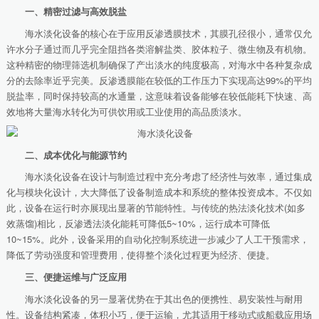
一、精密过滤与高效脱盐
海水淡化设备的核心在于应用反渗透膜技术，其膜孔径很小，通常仅允
许水分子通过而几乎完全阻挡各类溶解盐类、胶体粒子、微生物及有机物。
这种精密的物理筛选机制确保了产出淡水的纯度极高，对海水中各种复杂成
分的去除率近乎完美。反渗透膜能在较低的工作压力下实现高达99%的平均
脱盐率，同时保持较高的水通量，这意味着设备能够在较低能耗下快速、高
效地将大量海水转化为可供饮用或工业使用的高品质淡水。
二、成本优化与能源节约
海水淡化设备在设计与制造过程中充分考虑了经济性与效率，通过集成
化与模块化设计，大大降低了设备制造成本和系统的整体投资成本。不仅如
此，设备在运行时亦展现出显著的节能特性。与传统的热法淡化技术(如多
效蒸馏)相比，反渗透法淡化能耗可降低5~10%，运行成本可降低
10~15%。此外，设备采用的自动化控制系统进一步减少了人工干预需求，
降低了劳动强度和管理费用，使得整个淡化过程更为经济、便捷。
三、便捷运维与广泛应用
海水淡化设备的另一显著优势在于其出色的便携性、易安装性与耐用
性。设备结构紧凑，体积小巧，便于运输，尤其适用于移动式或船载应用场