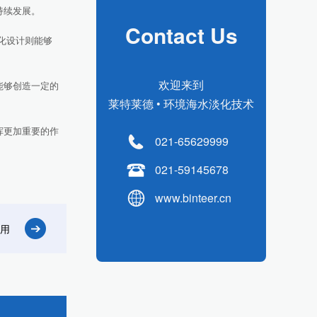
持续发展。
Contact Us
化设计则能够
欢迎来到
能够创造一定的
莱特莱德 • 环境海水淡化技术
挥更加重要的作
021-65629999
021-59145678
www.binteer.cn
用