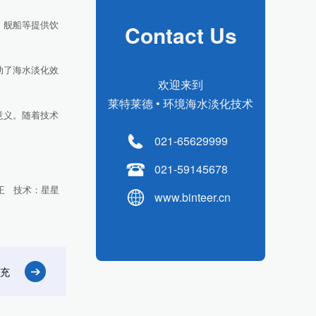
、舰船等提供饮
Contact Us
动了海水淡化效
欢迎来到
莱特莱德 • 环境海水淡化技术
意义。随着技术
021-65629999
021-59145678
 技术：星星
www.binteer.cn
充