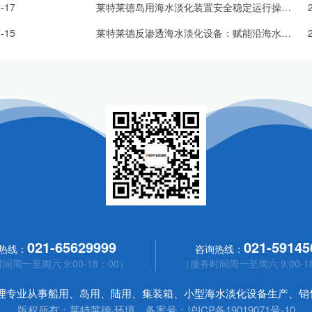
-17
莱特莱德岛用海水淡化装置安全稳定运行操作规范
-15
莱特莱德反渗透海水淡化设备：赋能沿海水资源高效利用
021-65629999
021-59145
热线：
咨询热线：
间周一至周六 9:00-18：00）
（服务时间周一至周六 9:00-1
处理专业从事船用、岛用、陆用、集装箱、小型海水淡化设备生产、销
版权所有：莱特莱德·环境 备案号：
沪ICP备19019071号-10