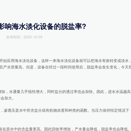
影响海水淡化设备的脱盐率?
发布时间：2025-10-09
始应用海水淡化设备，这样一来海水淡化设备就可以把海水有效转变成淡水
且产水质量高。但是，设备在经过一段时间使用后，脱盐率会发生变化，今天
加，水通量几乎线性增大，同时盐分的透过率也会加快。因此，进水水温越高
率会加大。
压，渗透压是水中所含盐分或有机物浓度和种类的函数。当压力保持恒定情况下
残留在原水中的含盐量更高。因此回收率增加，产水量会降低，脱盐率也会降低